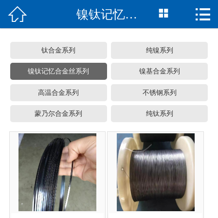



镍钛记忆合金丝系列
网站首页
公司简介
钛合金系列
纯镍系列
产品中心
镍钛记忆合金丝系列
镍基合金系列
生产车间
高温合金系列
不锈钢系列
新闻资讯
蒙乃尔合金系列
纯钛系列
常见问题
在线留言
联系我们