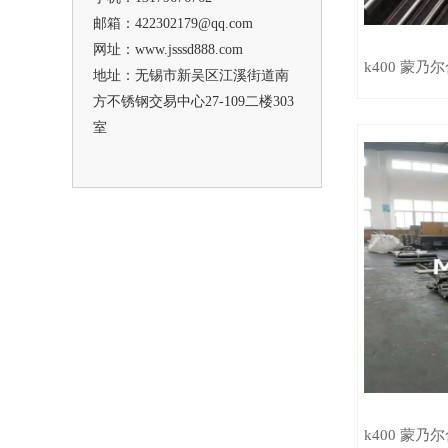
邮箱：422302179@qq.com
网址：www.jsssd888.com
k400 蒙乃
地址：无锡市新吴区江溪街道南
方不锈钢交易中心27-109二楼303
室
k400 蒙乃