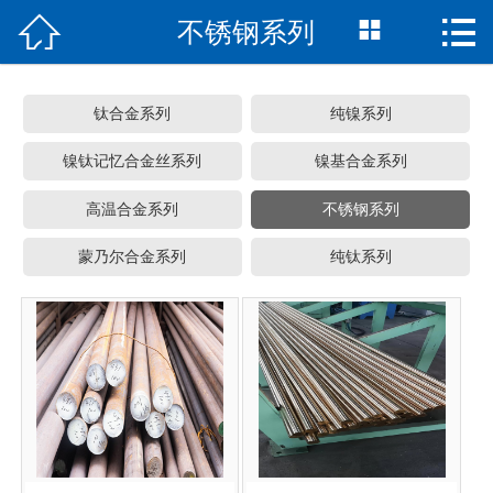



不锈钢系列
网站首页
公司简介
钛合金系列
纯镍系列
产品中心
镍钛记忆合金丝系列
镍基合金系列
生产车间
高温合金系列
不锈钢系列
新闻资讯
蒙乃尔合金系列
纯钛系列
常见问题
在线留言
联系我们