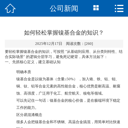



公司新闻
网站首页
公司简介
如何轻松掌握镍基合金的知识？
产品中心
2025年12月17日 阅读次数：[260]
生产车间
要轻松掌握镍基合金的知识，可按照
“从基础到应用、从分类到特性、结
合实际场景”
的逻辑分层学习，避免死记硬背，具体方法如下：
一、先抓核心定义，建立基础认知
新闻资讯
明确本质
镍基合金是以
镍为基体（含量≥50%）
，加入铬、铁、钴、钼、
常见问题
铜、钛、铝等合金元素的高性能合金，核心优势是
耐高温、耐腐
蚀、高强度
，广泛用于化工、航空航天、核电等领域。
在线留言
可以先记住一句话：
镍基合金的核心价值，是在极端环境下稳定
工作的能力
。
联系我们
区分易混淆概念
很多人会把镍基合金和不锈钢、高温合金搞混，用简单对比快速